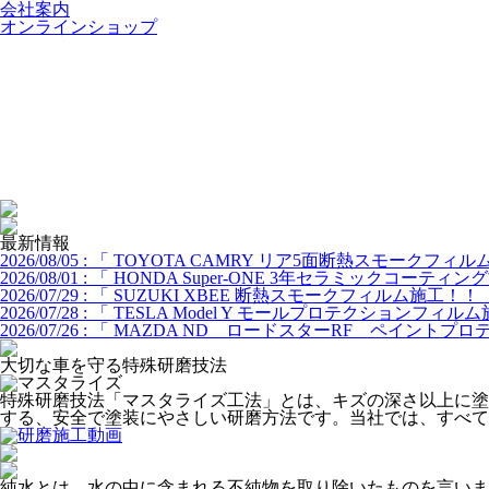
会社案内
オンラインショップ
最新情報
2026/08/05 : 「 TOYOTA CAMRY リア5面断熱スモークフィ
2026/08/01 : 「 HONDA Super-ONE 3年セラミックコーティ
2026/07/29 : 「 SUZUKI XBEE 断熱スモークフィルム施工！！
2026/07/28 : 「 TESLA Model Y モールプロテクションフィ
2026/07/26 : 「 MAZDA ND ロードスターRF ペイント
大切な車を守る特殊研磨技法
特殊研磨技法「マスタライズ工法」とは、キズの深さ以上に塗
する、安全で塗装にやさしい研磨方法です。当社では、すべて
純水とは、水の中に含まれる不純物を取り除いたものを言いま