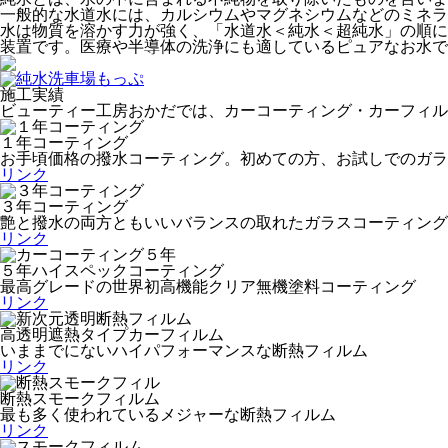
一般的な水道水には、カルシウムやマグネシウムなどのミネラ
水は物質を溶かす力が強く、「水道水＜純水＜超純水」の順に
装置です。医療や半導体の洗浄にも適しているピュアなお水で
施工実績
ビューティー工房おかだでは、カーコーティング・カーフィル
１年コーティング
お手頃価格の撥水コーティング。初めての方、お試しでのガラ
リンク
３年コーティング
艶と撥水の両方ともいいバランスの取れたガラスコーティング
リンク
５年ハイスペックコーティング
最高グレードの世界初高機能クリア無機塗料コーティング
リンク
高透明遮熱タイプカーフィルム
いままでにないハイパフォーマンスな断熱フィルム
リンク
断熱スモークフィルム
最も多く使われているメジャーな断熱フィルム
リンク