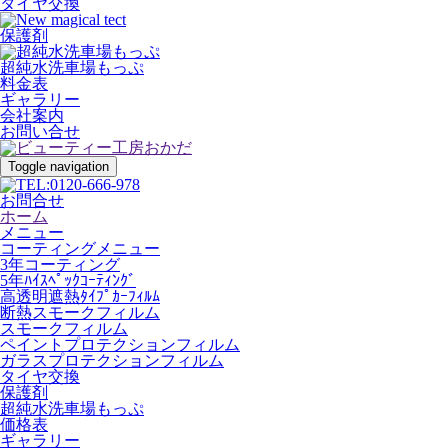
タイヤ交換
保護剤
超純水洗車場もっぷ
料金表
ギャラリー
会社案内
お問い合せ
Toggle navigation
お問合せ
ホーム
メニュー
コーティングメニュー
3年コーティング
5年ﾊｲｽﾍﾟｯｸｺｰﾃｨﾝｸﾞ
高透明遮熱ﾀｲﾌﾟｶｰﾌｨﾙﾑ
断熱スモークフィルム
スモークフィルム
ペイントプロテクションフィルム
ガラスプロテクションフィルム
タイヤ交換
保護剤
超純水洗車場もっぷ
価格表
ギャラリー