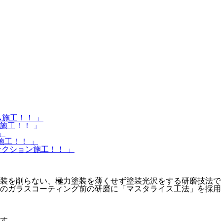
ルム施工！！ 」
ング施工！！ 」
 」
ルム施工！！ 」
プロテクション施工！！ 」
装を削らない、極力塗装を薄くせず塗装光沢をする研磨技法で
のガラスコーティング前の研磨に「マスタライス工法」を採用
す。