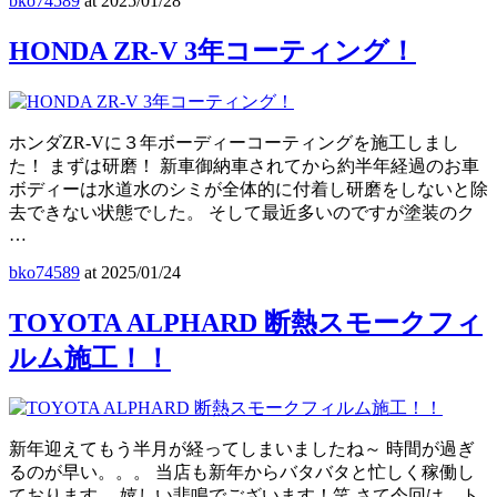
bko74589
at
2025/01/28
HONDA ZR-V 3年コーティング！
ホンダZR-Vに３年ボーディーコーティングを施工しまし
た！ まずは研磨！ 新車御納車されてから約半年経過のお車
ボディーは水道水のシミが全体的に付着し研磨をしないと除
去できない状態でした。 そして最近多いのですが塗装のク
…
bko74589
at
2025/01/24
TOYOTA ALPHARD 断熱スモークフィ
ルム施工！！
新年迎えてもう半月が経ってしまいましたね～ 時間が過ぎ
るのが早い。。。 当店も新年からバタバタと忙しく稼働し
ております。 嬉しい悲鳴でございます！笑 さて今回は、ト