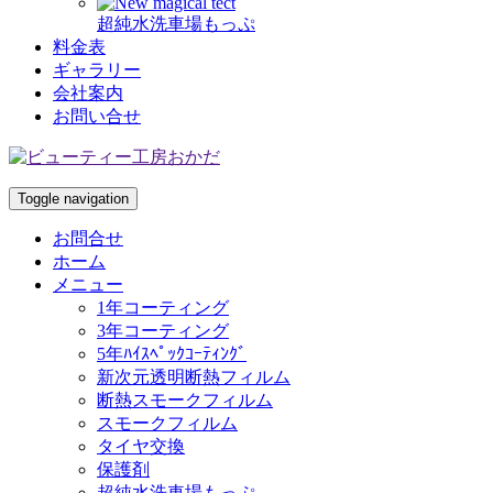
超純水洗車場もっぷ
料金表
ギャラリー
会社案内
お問い合せ
Toggle navigation
お問合せ
ホーム
メニュー
1年コーティング
3年コーティング
5年ﾊｲｽﾍﾟｯｸｺｰﾃｨﾝｸﾞ
新次元透明断熱フィルム
断熱スモークフィルム
スモークフィルム
タイヤ交換
保護剤
超純水洗車場もっぷ